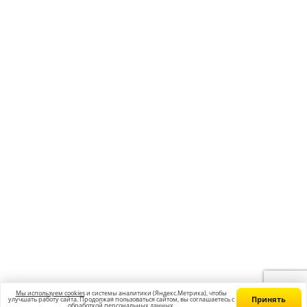
Получить консультацию
Учебный центр “Годограф” Курсы подготовки к ЕГЭ и ОГЭ в
Геленджике
Главная
Франшиза
Вакансии
Контакты
Блог
Политика конфиденциальности
Согласие на обработку персональных данных
Согласие на получение рекламных сообщений
Политика использования cookie