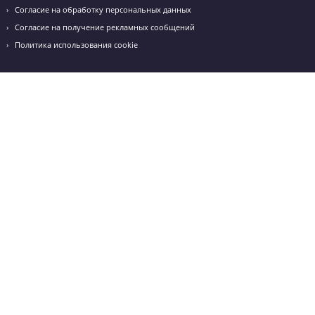
Режим работы: с 10:00 до 20:00
+7 (928) 400-22-44
gelendzhik@godege.ru
Грибоедова 60а, оф. 5
Режим работы: с 10:00 до 20:00