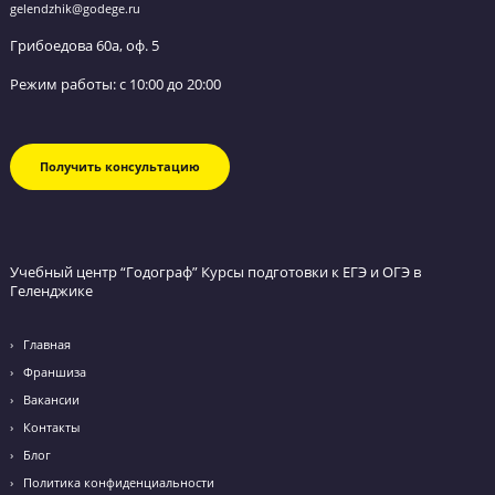
Обратный звонок
Оставьте заявку и мы перезвоним вам в течение
ближайшего часа.
Я даю согласие на
обработку персональных данных
и
принимаю
политику конфиденциальности
Я согласен получать
рекламные и информационные сообщения
Грибоедова 60а, оф. 5
+7 (928) 400-22-44
Email: gelendzhik@godege.ru